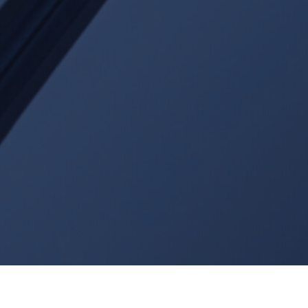
Foorumit korraldab Convertal oma 15. juubeli
raames. Küsimuste ja mõtete korral pöördu