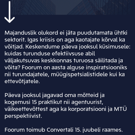
Majanduslik olukord ei jäta puudutamata ühtki
sektorit. Igas kriisis on aga kaotajate kõrval ka
võitjad. Keskendume päeva jooksul küsimusele:
kuidas turunduse efektiivsuse abil
väljakutsuvas keskkonnas turuosa säilitada ja
võita? Foorum on aasta alguse inspiratsiooniks
nii turundajatele, müügispetsialistidele kui ka
ettevõtjatele.
Päeva jooksul jagavad oma mõtteid ja
kogemusi 15 praktikut nii agentuurist,
väikeettevõttest aga ka korporatsiooni ja MTÜ
perspektiivist.
Foorum toimub Convertali 15. juubeli raames.