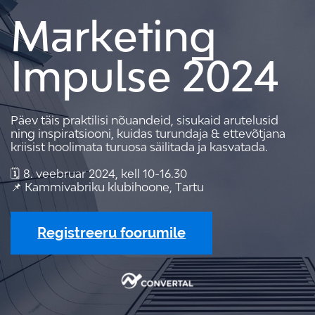
Marketing
Impulse 2024
Päev täis praktilisi nõuandeid, sisukaid arutelusid
ning inspiratsiooni, kuidas turundaja & ettevõtjana
kriisist hoolimata turuosa säilitada ja kasvatada.
🗓️ 8. veebruar 2024, kell 10-16.30
📌 Kammivabriku klubihoone, Tartu
Registreeru foorumile