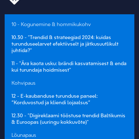
10 - Kogunemine & hommikukohv
10.30 - "Trendid & strateegiad 2024: kuidas
turunduseelarvet efektiivselt ja jätkusuutlikult
juhtida?"
11 - "Ära kaota usku: brändi kasvatamisest & enda
kui turundaja hoidmisest"
Kohvipaus
12 - E-kaubanduse turunduse paneel:
“Korduvostud ja kliendi lojaalsus”
12.30 - "Digireklaami tööstuse trendid Baltikumis
& Euroopas (uuringu kokkuvõte)"
Lõunapaus